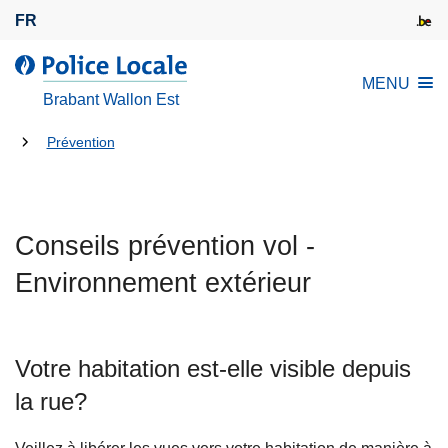
A
FR
l
l
L
MENU
e
a
Brabant Wallon Est
r
p
a
Tu
o
Prévention
u
l
es
c
i
là:
o
c
n
Conseils prévention vol -
e
t
l
Environnement extérieur
e
o
n
c
u
a
p
Votre habitation est-elle visible depuis
l
r
e
la rue?
i
n