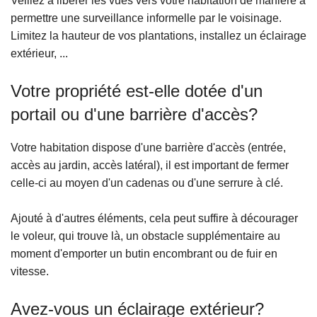
Veillez à libérer les vues vers votre habitation de manière à
c
permettre une surveillance informelle par le voisinage.
i
Limitez la hauteur de vos plantations, installez un éclairage
p
extérieur, ...
a
l
Votre propriété est-elle dotée d'un
portail ou d'une barrière d'accès?
Votre habitation dispose d'une barrière d'accès (entrée,
accès au jardin, accès latéral), il est important de fermer
celle-ci au moyen d'un cadenas ou d'une serrure à clé.
Ajouté à d'autres éléments, cela peut suffire à décourager
le voleur, qui trouve là, un obstacle supplémentaire au
moment d'emporter un butin encombrant ou de fuir en
vitesse.
Avez-vous un éclairage extérieur?