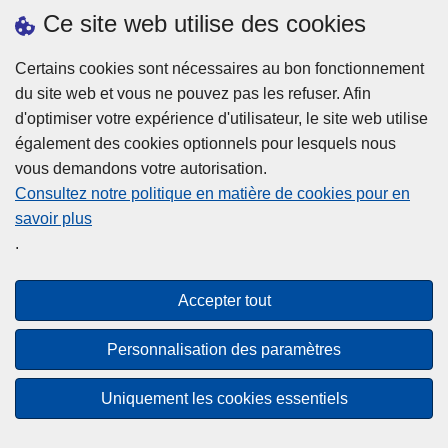
h
o
Ce site web utilise des cookies
d
e
b
a
L
à
Certains cookies sont nécessaires au bon fonctionnement
Plus d'information
n
ir
l
du site web et vous ne pouvez pas les refuser. Afin
s
e
a
d'optimiser votre expérience d'utilisateur, le site web utilise
l
l
Statistiques
p
également des cookies optionnels pour lesquels nous
a
a
Police Intégrée
o
vous demandons votre autorisation.
z
s
li
Commission Permanente de la Police Locale
Consultez notre politique en matière de cookies pour en
o
u
c
savoir plus
n
Campagnes de communication
it
e
.
e
e
?
d
à
Disclaimer
e
p
Accepter tout
Privacy
p
r
o
Cookies
o
Personnalisation des paramètres
l
p
Accessibilité
i
o
Uniquement les cookies essentiels
c
© 2026 Police.be
s
e