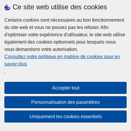
h
o
Ce site web utilise des cookies
d
e
b
a
L
à
Certains cookies sont nécessaires au bon fonctionnement
Plus d'information
n
ir
l
du site web et vous ne pouvez pas les refuser. Afin
s
e
a
d'optimiser votre expérience d'utilisateur, le site web utilise
l
l
Statistiques
p
également des cookies optionnels pour lesquels nous
a
a
Police Intégrée
o
vous demandons votre autorisation.
z
s
li
Commission Permanente de la Police Locale
Consultez notre politique en matière de cookies pour en
o
u
c
savoir plus
n
Campagnes de communication
it
e
.
e
e
?
d
à
Disclaimer
e
p
Accepter tout
Privacy
p
r
o
Cookies
o
Personnalisation des paramètres
l
p
Accessibilité
i
o
Uniquement les cookies essentiels
c
© 2026 Police.be
s
e