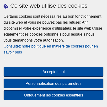
h
o
Ce site web utilise des cookies
d
e
b
a
L
à
Certains cookies sont nécessaires au bon fonctionnement
Plus d'information
n
ir
l
du site web et vous ne pouvez pas les refuser. Afin
s
e
a
d'optimiser votre expérience d'utilisateur, le site web utilise
l
l
Statistiques
p
également des cookies optionnels pour lesquels nous
a
a
Police Intégrée
o
vous demandons votre autorisation.
z
s
li
Commission Permanente de la Police Locale
Consultez notre politique en matière de cookies pour en
o
u
c
savoir plus
n
Campagnes de communication
it
e
.
e
e
?
d
à
Disclaimer
e
p
Accepter tout
Privacy
p
r
o
Cookies
o
Personnalisation des paramètres
l
p
Accessibilité
i
o
Uniquement les cookies essentiels
c
© 2026 Police.be
s
e