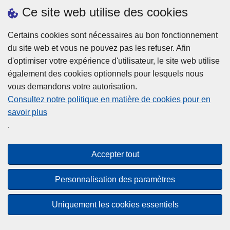
h
o
Ce site web utilise des cookies
d
e
b
a
L
à
Certains cookies sont nécessaires au bon fonctionnement
Plus d'information
n
ir
l
du site web et vous ne pouvez pas les refuser. Afin
s
e
a
d'optimiser votre expérience d'utilisateur, le site web utilise
l
l
Statistiques
p
également des cookies optionnels pour lesquels nous
a
a
Police Intégrée
o
vous demandons votre autorisation.
z
s
li
Commission Permanente de la Police Locale
Consultez notre politique en matière de cookies pour en
o
u
c
savoir plus
n
Campagnes de communication
it
e
.
e
e
?
d
à
Disclaimer
e
p
Accepter tout
Privacy
p
r
o
Cookies
o
Personnalisation des paramètres
l
p
Accessibilité
i
o
Uniquement les cookies essentiels
c
© 2026 Police.be
s
e