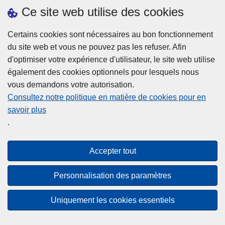
h
o
Ce site web utilise des cookies
d
e
b
a
L
à
Certains cookies sont nécessaires au bon fonctionnement
Plus d'information
n
ir
l
du site web et vous ne pouvez pas les refuser. Afin
s
e
a
d'optimiser votre expérience d'utilisateur, le site web utilise
l
l
Statistiques
p
également des cookies optionnels pour lesquels nous
a
a
Police Intégrée
o
vous demandons votre autorisation.
z
s
li
Commission Permanente de la Police Locale
Consultez notre politique en matière de cookies pour en
o
u
c
savoir plus
n
Campagnes de communication
it
e
.
e
e
?
d
à
Disclaimer
e
p
Accepter tout
Privacy
p
r
o
Cookies
o
Personnalisation des paramètres
l
p
Accessibilité
i
o
Uniquement les cookies essentiels
c
© 2026 Police.be
s
e