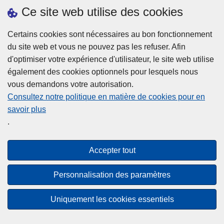
h
o
Ce site web utilise des cookies
d
e
b
a
L
à
Certains cookies sont nécessaires au bon fonctionnement
Plus d'information
n
ir
l
du site web et vous ne pouvez pas les refuser. Afin
s
e
a
d'optimiser votre expérience d'utilisateur, le site web utilise
l
l
Statistiques
p
également des cookies optionnels pour lesquels nous
a
a
Police Intégrée
o
vous demandons votre autorisation.
z
s
li
Commission Permanente de la Police Locale
Consultez notre politique en matière de cookies pour en
o
u
c
savoir plus
n
Campagnes de communication
it
e
.
e
e
?
d
à
Disclaimer
e
p
Accepter tout
Privacy
p
r
o
Cookies
o
Personnalisation des paramètres
l
p
Accessibilité
i
o
Uniquement les cookies essentiels
c
© 2026 Police.be
s
e