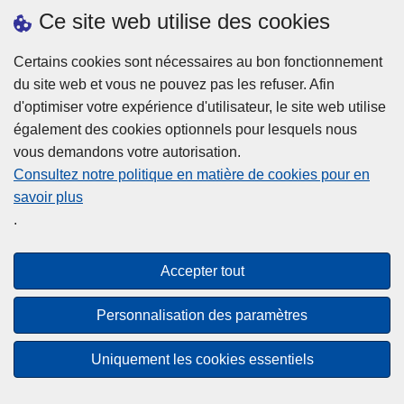
h
o
Ce site web utilise des cookies
d
e
b
a
L
à
Certains cookies sont nécessaires au bon fonctionnement
Plus d'information
n
ir
l
du site web et vous ne pouvez pas les refuser. Afin
s
e
a
d'optimiser votre expérience d'utilisateur, le site web utilise
l
l
Statistiques
p
également des cookies optionnels pour lesquels nous
a
a
Police Intégrée
o
vous demandons votre autorisation.
z
s
li
Commission Permanente de la Police Locale
Consultez notre politique en matière de cookies pour en
o
u
c
savoir plus
n
Campagnes de communication
it
e
.
e
e
?
d
à
Disclaimer
e
p
Accepter tout
Privacy
p
r
o
Cookies
o
Personnalisation des paramètres
l
p
Accessibilité
i
o
Uniquement les cookies essentiels
c
© 2026 Police.be
s
e