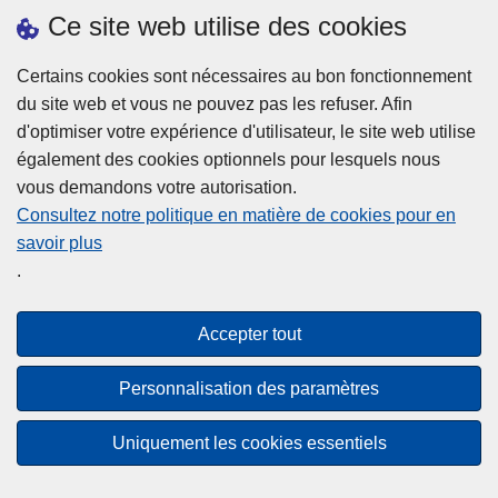
h
o
Ce site web utilise des cookies
d
e
b
a
L
à
Certains cookies sont nécessaires au bon fonctionnement
Plus d'information
n
ir
l
du site web et vous ne pouvez pas les refuser. Afin
s
e
a
d'optimiser votre expérience d'utilisateur, le site web utilise
l
l
Statistiques
p
également des cookies optionnels pour lesquels nous
a
a
Police Intégrée
o
vous demandons votre autorisation.
z
s
li
Commission Permanente de la Police Locale
Consultez notre politique en matière de cookies pour en
o
u
c
savoir plus
n
Campagnes de communication
it
e
.
e
e
?
d
à
Disclaimer
e
p
Accepter tout
Privacy
p
r
o
Cookies
o
Personnalisation des paramètres
l
p
Accessibilité
i
o
Uniquement les cookies essentiels
c
© 2026 Police.be
s
e