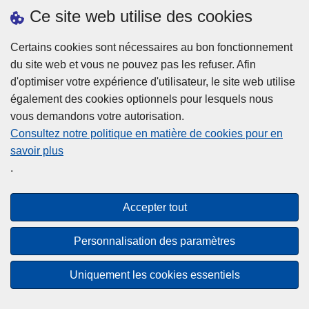
h
o
Ce site web utilise des cookies
d
e
b
a
L
à
Certains cookies sont nécessaires au bon fonctionnement
Plus d'information
n
ir
l
du site web et vous ne pouvez pas les refuser. Afin
s
e
a
d'optimiser votre expérience d'utilisateur, le site web utilise
l
l
Statistiques
p
également des cookies optionnels pour lesquels nous
a
a
Police Intégrée
o
vous demandons votre autorisation.
z
s
li
Commission Permanente de la Police Locale
Consultez notre politique en matière de cookies pour en
o
u
c
savoir plus
n
Campagnes de communication
it
e
.
e
e
?
d
à
Disclaimer
e
p
Accepter tout
Privacy
p
r
o
Cookies
o
Personnalisation des paramètres
l
p
Accessibilité
i
o
Uniquement les cookies essentiels
c
© 2026 Police.be
s
e