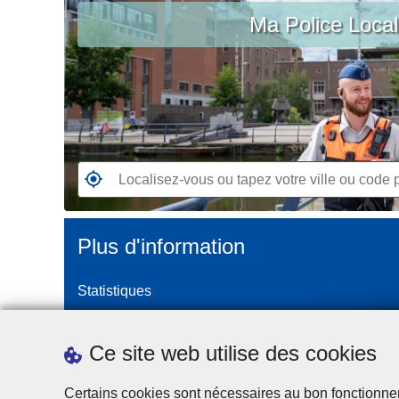
c
Ma Police Loca
vous
i
ou
p
tapez
a
votre
l
ville
ou
code
postal
R
e
n
Plus d'information
d
e
Statistiques
z
-
Police Intégrée
v
Commission Permanente de la Police Locale
Ce site web utilise des cookies
o
Campagnes de communication
u
Certains cookies sont nécessaires au bon fonctionnemen