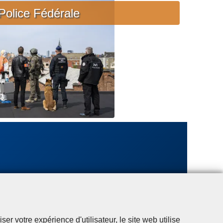
c
Police Fédérale
i
è
r
e
u
r
g
e
n
t
e
r votre expérience d'utilisateur, le site web utilise