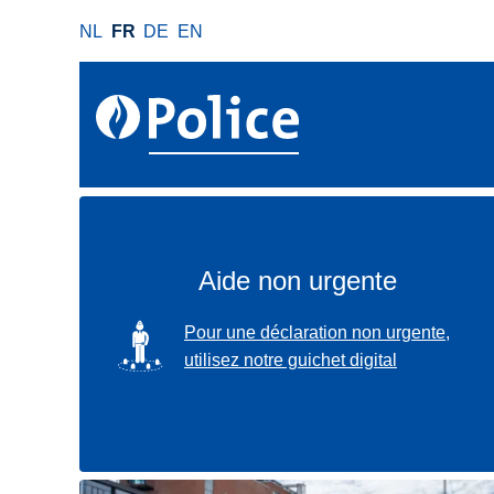
A
NL
FR
DE
EN
l
l
e
r
a
u
c
o
n
Aide non urgente
t
e
SVG
Pour une déclaration non urgente,
n
utilisez notre guichet digital
u
p
r
i
n
Localisez-