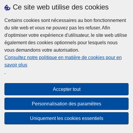
h
o
Ce site web utilise des cookies
d
e
b
a
L
à
Certains cookies sont nécessaires au bon fonctionnement
Plus d'information
n
ir
l
du site web et vous ne pouvez pas les refuser. Afin
s
e
a
d'optimiser votre expérience d'utilisateur, le site web utilise
l
l
Statistiques
p
également des cookies optionnels pour lesquels nous
a
a
Police Intégrée
o
vous demandons votre autorisation.
z
s
li
Commission Permanente de la Police Locale
Consultez notre politique en matière de cookies pour en
o
u
c
savoir plus
n
Campagnes de communication
it
e
.
e
e
?
d
à
Disclaimer
e
p
Accepter tout
Privacy
p
r
o
Cookies
o
Personnalisation des paramètres
l
p
Accessibilité
i
o
Uniquement les cookies essentiels
c
© 2026 Police.be
s
e