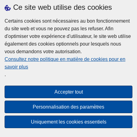
h
o
Ce site web utilise des cookies
d
e
b
a
L
à
Certains cookies sont nécessaires au bon fonctionnement
Plus d'information
n
ir
l
du site web et vous ne pouvez pas les refuser. Afin
s
e
a
d'optimiser votre expérience d'utilisateur, le site web utilise
l
l
Statistiques
p
également des cookies optionnels pour lesquels nous
a
a
Police Intégrée
o
vous demandons votre autorisation.
z
s
li
Commission Permanente de la Police Locale
Consultez notre politique en matière de cookies pour en
o
u
c
savoir plus
n
Campagnes de communication
it
e
.
e
e
?
d
à
Disclaimer
e
p
Accepter tout
Privacy
p
r
o
Cookies
o
Personnalisation des paramètres
l
p
Accessibilité
i
o
Uniquement les cookies essentiels
c
© 2026 Police.be
s
e