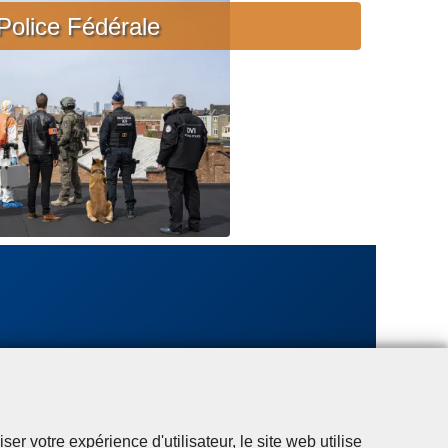
c
Police Fédérale
i
è
r
e
u
r
g
e
n
t
e
r votre expérience d'utilisateur, le site web utilise