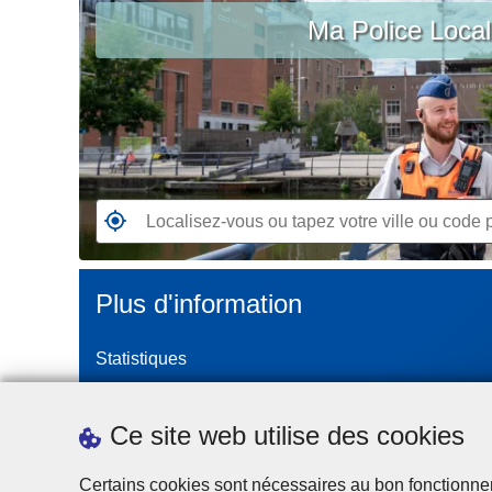
c
Ma Police Loca
vous
i
ou
p
tapez
a
votre
l
ville
ou
code
postal
R
e
n
Plus d'information
d
e
Statistiques
z
-
Police Intégrée
v
Commission Permanente de la Police Locale
Ce site web utilise des cookies
o
Campagnes de communication
u
Certains cookies sont nécessaires au bon fonctionnemen