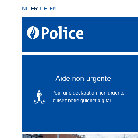
A
NL
FR
DE
EN
l
l
e
r
a
u
c
o
n
Aide non urgente
t
e
SVG
Pour une déclaration non urgente,
n
utilisez notre guichet digital
u
p
r
i
n
Localisez-