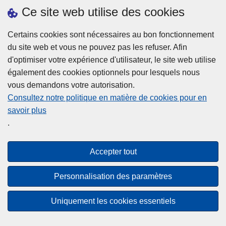
h
o
Ce site web utilise des cookies
d
e
b
a
L
à
Certains cookies sont nécessaires au bon fonctionnement
Plus d'information
n
ir
l
du site web et vous ne pouvez pas les refuser. Afin
s
e
a
d'optimiser votre expérience d'utilisateur, le site web utilise
l
l
Statistiques
p
également des cookies optionnels pour lesquels nous
a
a
Police Intégrée
o
vous demandons votre autorisation.
z
s
li
Commission Permanente de la Police Locale
Consultez notre politique en matière de cookies pour en
o
u
c
savoir plus
n
Campagnes de communication
it
e
.
e
e
?
d
à
Disclaimer
e
p
Accepter tout
Privacy
p
r
o
Cookies
o
Personnalisation des paramètres
l
p
Accessibilité
i
o
Uniquement les cookies essentiels
c
© 2026 Police.be
s
e