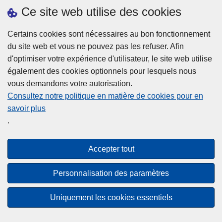
h
o
Ce site web utilise des cookies
d
e
b
a
L
à
Certains cookies sont nécessaires au bon fonctionnement
Plus d'information
n
ir
l
du site web et vous ne pouvez pas les refuser. Afin
s
e
a
d'optimiser votre expérience d'utilisateur, le site web utilise
l
l
Statistiques
p
également des cookies optionnels pour lesquels nous
a
a
Police Intégrée
o
vous demandons votre autorisation.
z
s
li
Commission Permanente de la Police Locale
Consultez notre politique en matière de cookies pour en
o
u
c
savoir plus
n
Campagnes de communication
it
e
.
e
e
?
d
à
Disclaimer
e
p
Accepter tout
Privacy
p
r
o
Cookies
o
Personnalisation des paramètres
l
p
Accessibilité
i
o
Uniquement les cookies essentiels
c
© 2026 Police.be
s
e