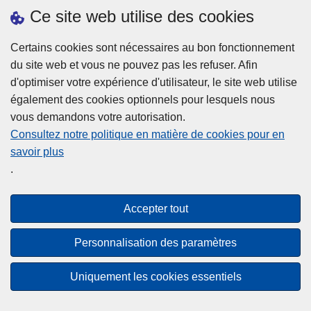
h
o
Ce site web utilise des cookies
d
e
b
a
L
à
Certains cookies sont nécessaires au bon fonctionnement
Plus d'information
n
ir
l
du site web et vous ne pouvez pas les refuser. Afin
s
e
a
d'optimiser votre expérience d'utilisateur, le site web utilise
l
l
Statistiques
p
également des cookies optionnels pour lesquels nous
a
a
Police Intégrée
o
vous demandons votre autorisation.
z
s
li
Commission Permanente de la Police Locale
Consultez notre politique en matière de cookies pour en
o
u
c
savoir plus
n
Campagnes de communication
it
e
.
e
e
?
d
à
Disclaimer
e
p
Accepter tout
Privacy
p
r
o
Cookies
o
Personnalisation des paramètres
l
p
Accessibilité
i
o
Uniquement les cookies essentiels
c
© 2026 Police.be
s
e