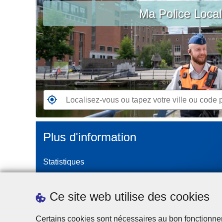
c
Ma Police Loca
vous
i
ou
p
tapez
a
votre
l
ville
ou
code
postal
R
e
n
Plus d'information
d
e
Statistiques
z
-
Police Intégrée
v
Commission Permanente de la Police Locale
Ce site web utilise des cookies
o
Campagnes de communication
u
Certains cookies sont nécessaires au bon fonctionnemen