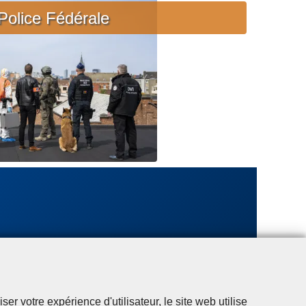
c
Police Fédérale
i
è
r
e
u
r
g
e
n
t
e
r votre expérience d'utilisateur, le site web utilise