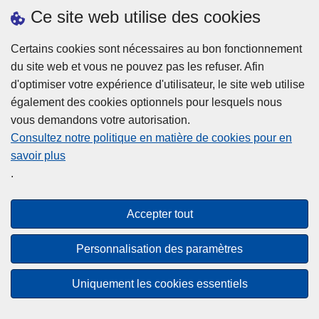
h
o
Ce site web utilise des cookies
d
e
b
a
L
à
Certains cookies sont nécessaires au bon fonctionnement
Plus d'information
n
ir
l
du site web et vous ne pouvez pas les refuser. Afin
s
e
a
d'optimiser votre expérience d'utilisateur, le site web utilise
l
l
Statistiques
p
également des cookies optionnels pour lesquels nous
a
a
Police Intégrée
o
vous demandons votre autorisation.
z
s
li
Commission Permanente de la Police Locale
Consultez notre politique en matière de cookies pour en
o
u
c
savoir plus
n
Campagnes de communication
it
e
.
e
e
?
d
à
Disclaimer
e
p
Accepter tout
Privacy
p
r
o
Cookies
o
Personnalisation des paramètres
l
p
Accessibilité
i
o
Uniquement les cookies essentiels
c
© 2026 Police.be
s
e