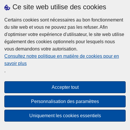
h
o
Ce site web utilise des cookies
d
e
b
a
L
à
Certains cookies sont nécessaires au bon fonctionnement
Plus d'information
n
ir
l
du site web et vous ne pouvez pas les refuser. Afin
s
e
a
d'optimiser votre expérience d'utilisateur, le site web utilise
l
l
Statistiques
p
également des cookies optionnels pour lesquels nous
a
a
Police Intégrée
o
vous demandons votre autorisation.
z
s
li
Commission Permanente de la Police Locale
Consultez notre politique en matière de cookies pour en
o
u
c
savoir plus
n
Campagnes de communication
it
e
.
e
e
?
d
à
Disclaimer
e
p
Accepter tout
Privacy
p
r
o
Cookies
o
Personnalisation des paramètres
l
p
Accessibilité
i
o
Uniquement les cookies essentiels
c
© 2026 Police.be
s
e