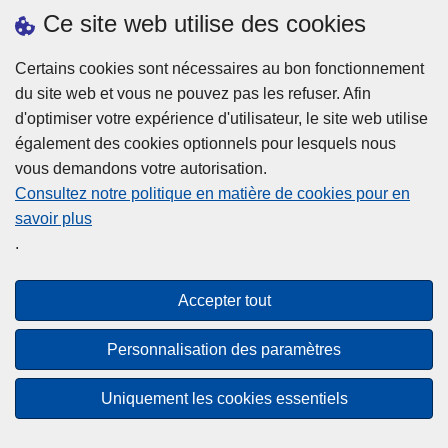
h
o
Ce site web utilise des cookies
d
e
b
a
L
à
Certains cookies sont nécessaires au bon fonctionnement
Plus d'information
n
ir
l
du site web et vous ne pouvez pas les refuser. Afin
s
e
a
d'optimiser votre expérience d'utilisateur, le site web utilise
l
l
Statistiques
p
également des cookies optionnels pour lesquels nous
a
a
Police Intégrée
o
vous demandons votre autorisation.
z
s
li
Commission Permanente de la Police Locale
Consultez notre politique en matière de cookies pour en
o
u
c
savoir plus
n
Campagnes de communication
it
e
.
e
e
?
d
à
Disclaimer
e
p
Accepter tout
Privacy
p
r
o
Cookies
o
Personnalisation des paramètres
l
p
Accessibilité
i
o
Uniquement les cookies essentiels
c
© 2026 Police.be
s
e