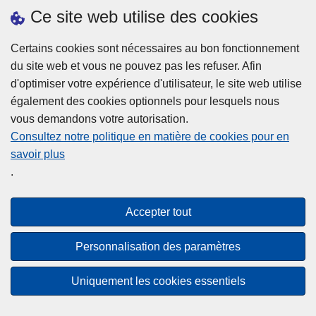
h
o
Ce site web utilise des cookies
d
e
b
a
L
à
Certains cookies sont nécessaires au bon fonctionnement
Plus d'information
n
ir
l
du site web et vous ne pouvez pas les refuser. Afin
s
e
a
d'optimiser votre expérience d'utilisateur, le site web utilise
l
l
Statistiques
p
également des cookies optionnels pour lesquels nous
a
a
Police Intégrée
o
vous demandons votre autorisation.
z
s
li
Commission Permanente de la Police Locale
Consultez notre politique en matière de cookies pour en
o
u
c
savoir plus
n
Campagnes de communication
it
e
.
e
e
?
d
à
Disclaimer
e
p
Accepter tout
Privacy
p
r
o
Cookies
o
Personnalisation des paramètres
l
p
Accessibilité
i
o
Uniquement les cookies essentiels
c
© 2026 Police.be
s
e