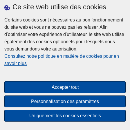
h
o
Ce site web utilise des cookies
d
e
b
a
L
à
Certains cookies sont nécessaires au bon fonctionnement
Plus d'information
n
ir
l
du site web et vous ne pouvez pas les refuser. Afin
s
e
a
d'optimiser votre expérience d'utilisateur, le site web utilise
l
l
Statistiques
p
également des cookies optionnels pour lesquels nous
a
a
Police Intégrée
o
vous demandons votre autorisation.
z
s
li
Commission Permanente de la Police Locale
Consultez notre politique en matière de cookies pour en
o
u
c
savoir plus
n
Campagnes de communication
it
e
.
e
e
?
d
à
Disclaimer
e
p
Accepter tout
Privacy
p
r
o
Cookies
o
Personnalisation des paramètres
l
p
Accessibilité
i
o
Uniquement les cookies essentiels
c
© 2026 Police.be
s
e