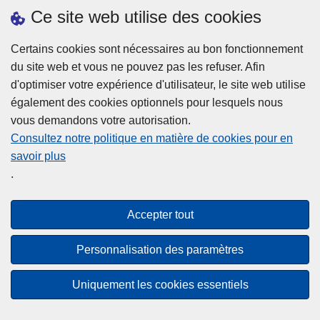
h
o
Ce site web utilise des cookies
d
e
b
a
L
à
Certains cookies sont nécessaires au bon fonctionnement
Plus d'information
n
ir
l
du site web et vous ne pouvez pas les refuser. Afin
s
e
a
d'optimiser votre expérience d'utilisateur, le site web utilise
l
l
Statistiques
p
également des cookies optionnels pour lesquels nous
a
a
Police Intégrée
o
vous demandons votre autorisation.
z
s
li
Commission Permanente de la Police Locale
Consultez notre politique en matière de cookies pour en
o
u
c
savoir plus
n
Campagnes de communication
it
e
.
e
e
?
d
à
Disclaimer
e
p
Accepter tout
Privacy
p
r
o
Cookies
o
Personnalisation des paramètres
l
p
Accessibilité
i
o
Uniquement les cookies essentiels
c
© 2026 Police.be
s
e