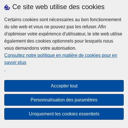
h
o
Ce site web utilise des cookies
d
e
b
a
L
à
Certains cookies sont nécessaires au bon fonctionnement
Plus d'information
n
ir
l
du site web et vous ne pouvez pas les refuser. Afin
s
e
a
d'optimiser votre expérience d'utilisateur, le site web utilise
l
l
Statistiques
p
également des cookies optionnels pour lesquels nous
a
a
Police Intégrée
o
vous demandons votre autorisation.
z
s
li
Commission Permanente de la Police Locale
Consultez notre politique en matière de cookies pour en
o
u
c
savoir plus
n
Campagnes de communication
it
e
.
e
e
?
d
à
Disclaimer
e
p
Accepter tout
Privacy
p
r
o
Cookies
o
Personnalisation des paramètres
l
p
Accessibilité
i
o
Uniquement les cookies essentiels
c
© 2026 Police.be
s
e