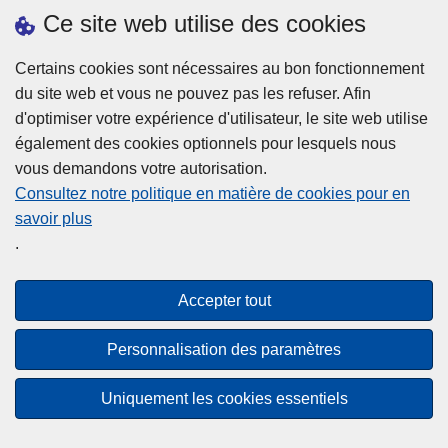
h
o
Ce site web utilise des cookies
d
e
b
a
L
à
Certains cookies sont nécessaires au bon fonctionnement
Plus d'information
n
ir
l
du site web et vous ne pouvez pas les refuser. Afin
s
e
a
d'optimiser votre expérience d'utilisateur, le site web utilise
l
l
Statistiques
p
également des cookies optionnels pour lesquels nous
a
a
Police Intégrée
o
vous demandons votre autorisation.
z
s
li
Commission Permanente de la Police Locale
Consultez notre politique en matière de cookies pour en
o
u
c
savoir plus
n
Campagnes de communication
it
e
.
e
e
?
d
à
Disclaimer
e
p
Accepter tout
Privacy
p
r
o
Cookies
o
Personnalisation des paramètres
l
p
Accessibilité
i
o
Uniquement les cookies essentiels
c
© 2026 Police.be
s
e