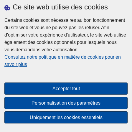
h
o
Ce site web utilise des cookies
d
e
b
a
L
à
Certains cookies sont nécessaires au bon fonctionnement
Plus d'information
n
ir
l
du site web et vous ne pouvez pas les refuser. Afin
s
e
a
d'optimiser votre expérience d'utilisateur, le site web utilise
l
l
Statistiques
p
également des cookies optionnels pour lesquels nous
a
a
Police Intégrée
o
vous demandons votre autorisation.
z
s
li
Commission Permanente de la Police Locale
Consultez notre politique en matière de cookies pour en
o
u
c
savoir plus
n
Campagnes de communication
it
e
.
e
e
?
d
à
Disclaimer
e
p
Accepter tout
Privacy
p
r
o
Cookies
o
Personnalisation des paramètres
l
p
Accessibilité
i
o
Uniquement les cookies essentiels
c
© 2026 Police.be
s
e