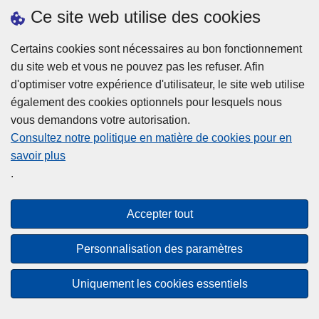
h
o
Ce site web utilise des cookies
d
e
b
a
L
à
Certains cookies sont nécessaires au bon fonctionnement
Plus d'information
n
ir
l
du site web et vous ne pouvez pas les refuser. Afin
s
e
a
d'optimiser votre expérience d'utilisateur, le site web utilise
l
l
Statistiques
p
également des cookies optionnels pour lesquels nous
a
a
Police Intégrée
o
vous demandons votre autorisation.
z
s
li
Commission Permanente de la Police Locale
Consultez notre politique en matière de cookies pour en
o
u
c
savoir plus
n
Campagnes de communication
it
e
.
e
e
?
d
à
Disclaimer
e
p
Accepter tout
Privacy
p
r
o
Cookies
o
Personnalisation des paramètres
l
p
Accessibilité
i
o
Uniquement les cookies essentiels
c
© 2026 Police.be
s
e