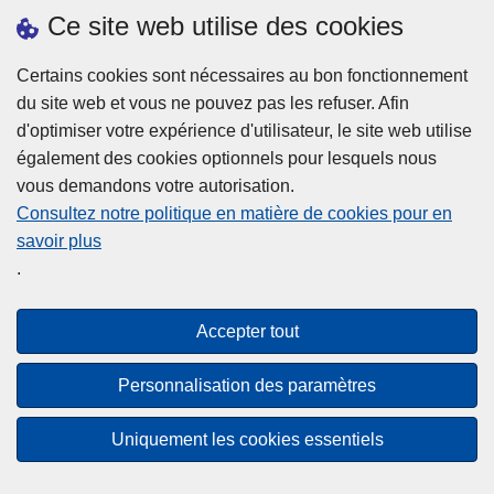
h
o
Ce site web utilise des cookies
d
e
b
a
L
à
Certains cookies sont nécessaires au bon fonctionnement
Plus d'information
n
ir
l
du site web et vous ne pouvez pas les refuser. Afin
s
e
a
d'optimiser votre expérience d'utilisateur, le site web utilise
l
l
Statistiques
p
également des cookies optionnels pour lesquels nous
a
a
Police Intégrée
o
vous demandons votre autorisation.
z
s
li
Commission Permanente de la Police Locale
Consultez notre politique en matière de cookies pour en
o
u
c
savoir plus
n
Campagnes de communication
it
e
.
e
e
?
d
à
Disclaimer
e
p
Accepter tout
Privacy
p
r
o
Cookies
o
Personnalisation des paramètres
l
p
Accessibilité
i
o
Uniquement les cookies essentiels
c
© 2026 Police.be
s
e