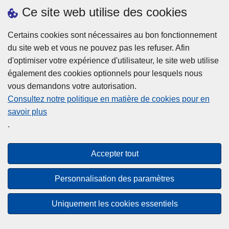
h
o
Ce site web utilise des cookies
d
e
b
a
L
à
Certains cookies sont nécessaires au bon fonctionnement
Plus d'information
n
ir
l
du site web et vous ne pouvez pas les refuser. Afin
s
e
a
d'optimiser votre expérience d'utilisateur, le site web utilise
l
l
Statistiques
p
également des cookies optionnels pour lesquels nous
a
a
Police Intégrée
o
vous demandons votre autorisation.
z
s
li
Commission Permanente de la Police Locale
Consultez notre politique en matière de cookies pour en
o
u
c
savoir plus
n
Campagnes de communication
it
e
.
e
e
?
d
à
Disclaimer
e
p
Accepter tout
Privacy
p
r
o
Cookies
o
Personnalisation des paramètres
l
p
Accessibilité
i
o
Uniquement les cookies essentiels
c
© 2026 Police.be
s
e