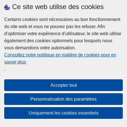
h
o
Ce site web utilise des cookies
d
e
b
a
L
à
Certains cookies sont nécessaires au bon fonctionnement
Plus d'information
n
ir
l
du site web et vous ne pouvez pas les refuser. Afin
s
e
a
d'optimiser votre expérience d'utilisateur, le site web utilise
l
l
Statistiques
p
également des cookies optionnels pour lesquels nous
a
a
Police Intégrée
o
vous demandons votre autorisation.
z
s
li
Commission Permanente de la Police Locale
Consultez notre politique en matière de cookies pour en
o
u
c
savoir plus
n
Campagnes de communication
it
e
.
e
e
?
d
à
Disclaimer
e
p
Accepter tout
Privacy
p
r
o
Cookies
o
Personnalisation des paramètres
l
p
Accessibilité
i
o
Uniquement les cookies essentiels
c
© 2026 Police.be
s
e