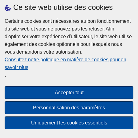
h
o
Ce site web utilise des cookies
d
e
b
a
L
à
Certains cookies sont nécessaires au bon fonctionnement
Plus d'information
n
ir
l
du site web et vous ne pouvez pas les refuser. Afin
s
e
a
d'optimiser votre expérience d'utilisateur, le site web utilise
l
l
Statistiques
p
également des cookies optionnels pour lesquels nous
a
a
Police Intégrée
o
vous demandons votre autorisation.
z
s
li
Commission Permanente de la Police Locale
Consultez notre politique en matière de cookies pour en
o
u
c
savoir plus
n
Campagnes de communication
it
e
.
e
e
?
d
à
Disclaimer
e
p
Accepter tout
Privacy
p
r
o
Cookies
o
Personnalisation des paramètres
l
p
Accessibilité
i
o
Uniquement les cookies essentiels
c
© 2026 Police.be
s
e