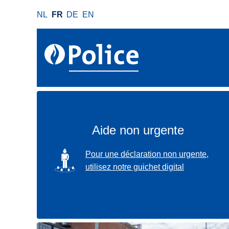
A
NL
FR
DE
EN
l
l
e
r
a
u
c
o
n
Aide non urgente
t
e
SVG
Pour une déclaration non urgente,
n
utilisez notre guichet digital
u
p
r
i
n
Localisez-