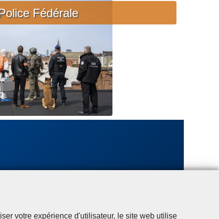
c
Police Fédérale
i
è
r
e
u
r
g
e
n
t
e
r votre expérience d'utilisateur, le site web utilise