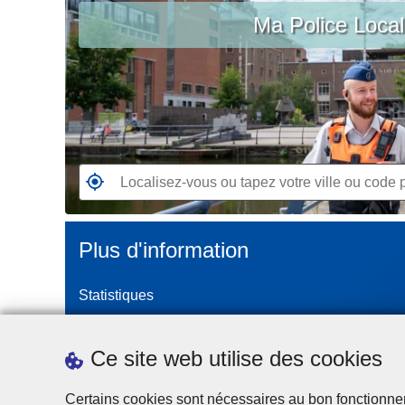
c
Ma Police Loca
vous
i
ou
p
tapez
a
votre
l
ville
ou
code
postal
R
e
n
Plus d'information
d
e
Statistiques
z
-
Police Intégrée
v
Commission Permanente de la Police Locale
Ce site web utilise des cookies
o
Campagnes de communication
u
Certains cookies sont nécessaires au bon fonctionnemen