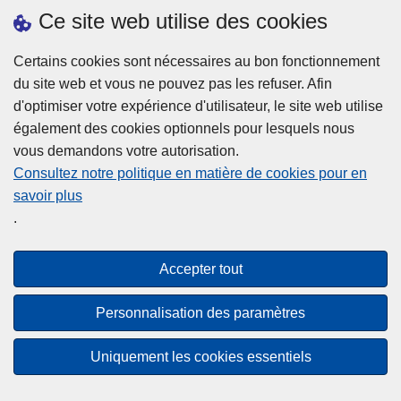
h
o
Ce site web utilise des cookies
d
e
b
a
L
à
Certains cookies sont nécessaires au bon fonctionnement
Plus d'information
n
ir
l
du site web et vous ne pouvez pas les refuser. Afin
s
e
a
d'optimiser votre expérience d'utilisateur, le site web utilise
l
l
Statistiques
p
également des cookies optionnels pour lesquels nous
a
a
Police Intégrée
o
vous demandons votre autorisation.
z
s
li
Commission Permanente de la Police Locale
Consultez notre politique en matière de cookies pour en
o
u
c
savoir plus
n
Campagnes de communication
it
e
.
e
e
?
d
à
Disclaimer
e
p
Accepter tout
Privacy
p
r
o
Cookies
o
Personnalisation des paramètres
l
p
Accessibilité
i
o
Uniquement les cookies essentiels
c
© 2026 Police.be
s
e