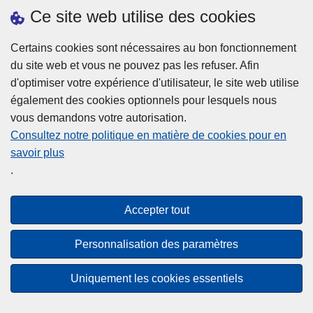
h
o
Ce site web utilise des cookies
d
e
b
a
L
à
Certains cookies sont nécessaires au bon fonctionnement
Plus d'information
n
ir
l
du site web et vous ne pouvez pas les refuser. Afin
s
e
a
d'optimiser votre expérience d'utilisateur, le site web utilise
l
l
Statistiques
p
également des cookies optionnels pour lesquels nous
a
a
Police Intégrée
o
vous demandons votre autorisation.
z
s
li
Commission Permanente de la Police Locale
Consultez notre politique en matière de cookies pour en
o
u
c
savoir plus
n
Campagnes de communication
it
e
.
e
e
?
d
à
Disclaimer
e
p
Accepter tout
Privacy
p
r
o
Cookies
o
Personnalisation des paramètres
l
p
Accessibilité
i
o
Uniquement les cookies essentiels
c
© 2026 Police.be
s
e