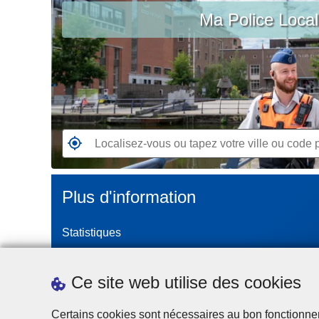
c
Ma Police Loca
vous
i
ou
p
tapez
a
votre
l
ville
ou
code
postal
R
e
n
Plus d'information
d
e
Statistiques
z
-
Police Intégrée
v
Commission Permanente de la Police Locale
Ce site web utilise des cookies
o
Campagnes de communication
u
Certains cookies sont nécessaires au bon fonctionnemen