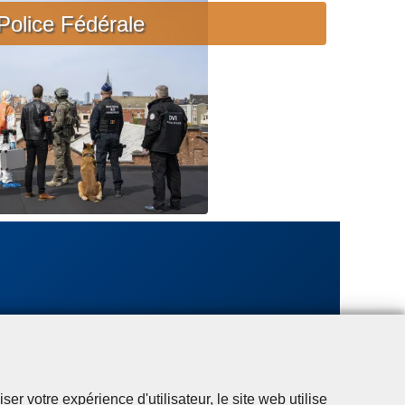
c
Police Fédérale
i
è
r
e
u
r
g
e
n
t
e
r votre expérience d'utilisateur, le site web utilise