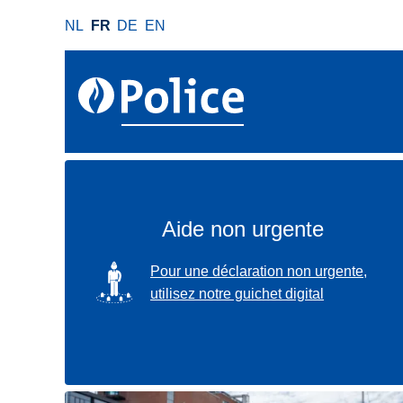
A
NL
FR
DE
EN
l
l
e
r
a
u
c
o
n
Aide non urgente
t
e
SVG
Pour une déclaration non urgente,
n
utilisez notre guichet digital
u
p
r
i
n
Localisez-