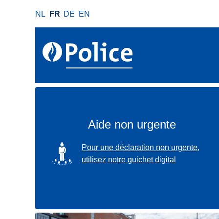
A
NL
FR
DE
EN
l
l
e
r
a
u
c
o
n
Aide non urgente
t
e
SVG
Pour une déclaration non urgente,
n
utilisez notre guichet digital
u
p
r
i
n
Localisez-