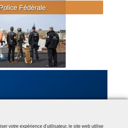
c
Police Fédérale
i
è
r
e
u
r
g
e
n
t
e
r votre expérience d'utilisateur, le site web utilise