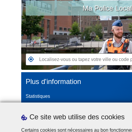
c
Ma Police Loca
vous
i
ou
p
tapez
a
votre
l
ville
ou
code
postal
R
e
n
Plus d'information
d
e
Statistiques
z
-
Police Intégrée
v
Commission Permanente de la Police Locale
Ce site web utilise des cookies
o
Campagnes de communication
u
Certains cookies sont nécessaires au bon fonctionnemen