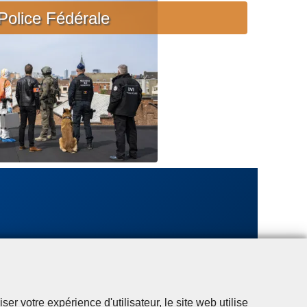
c
Police Fédérale
i
è
r
e
u
r
g
e
n
t
e
r votre expérience d'utilisateur, le site web utilise