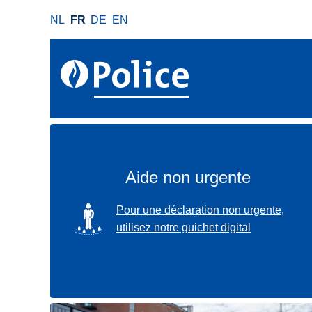
A
NL
FR
DE
EN
l
l
e
r
a
u
c
o
n
Aide non urgente
t
e
SVG
Pour une déclaration non urgente,
n
utilisez notre guichet digital
u
p
r
i
n
Localisez-