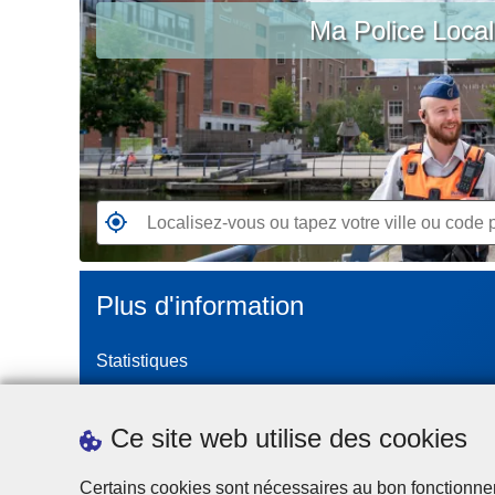
c
Ma Police Loca
vous
i
ou
p
tapez
a
votre
l
ville
ou
code
postal
R
e
n
Plus d'information
d
e
Statistiques
z
-
Police Intégrée
v
Commission Permanente de la Police Locale
Ce site web utilise des cookies
o
Campagnes de communication
u
Certains cookies sont nécessaires au bon fonctionnemen