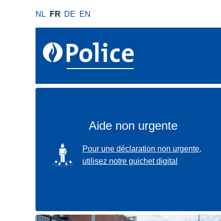
A
NL
FR
DE
EN
l
l
e
r
a
u
c
o
n
Aide non urgente
t
e
SVG
Pour une déclaration non urgente,
n
utilisez notre guichet digital
u
p
r
i
n
Localisez-