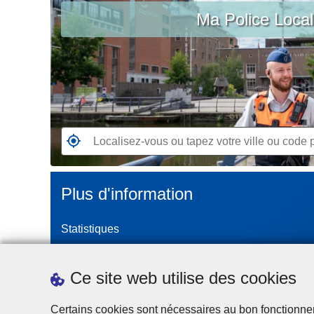
c
Ma Police Loca
vous
i
ou
p
tapez
a
votre
l
ville
ou
code
postal
R
e
n
Plus d'information
d
e
Statistiques
z
-
Police Intégrée
v
Commission Permanente de la Police Locale
Ce site web utilise des cookies
o
Campagnes de communication
u
Certains cookies sont nécessaires au bon fonctionnemen