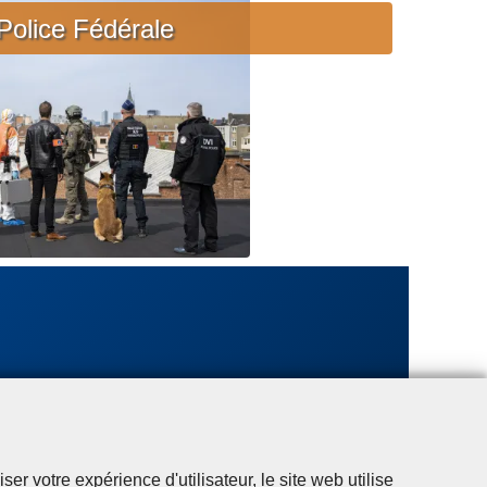
c
Police Fédérale
i
è
r
e
u
r
g
e
n
t
e
r votre expérience d'utilisateur, le site web utilise