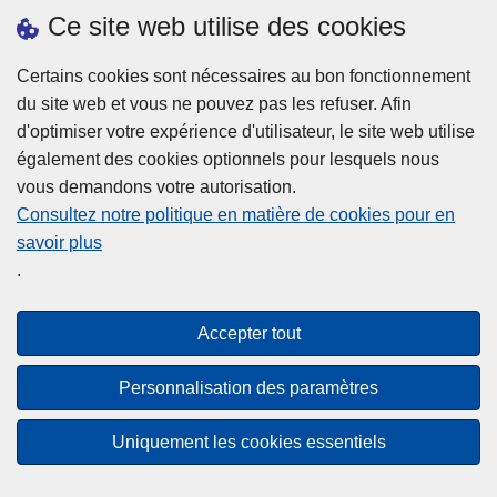
h
o
Ce site web utilise des cookies
d
e
b
a
L
à
Certains cookies sont nécessaires au bon fonctionnement
Plus d'information
n
ir
l
du site web et vous ne pouvez pas les refuser. Afin
s
e
a
d'optimiser votre expérience d'utilisateur, le site web utilise
l
l
Statistiques
p
également des cookies optionnels pour lesquels nous
a
a
Police Intégrée
o
vous demandons votre autorisation.
z
s
li
Commission Permanente de la Police Locale
Consultez notre politique en matière de cookies pour en
o
u
c
savoir plus
n
Campagnes de communication
it
e
.
e
e
?
d
à
Disclaimer
e
p
Accepter tout
Privacy
p
r
o
Cookies
o
Personnalisation des paramètres
l
p
Accessibilité
i
o
Uniquement les cookies essentiels
c
© 2026 Police.be
s
e