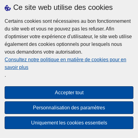
h
o
Ce site web utilise des cookies
d
e
b
a
L
à
Certains cookies sont nécessaires au bon fonctionnement
Plus d'information
n
ir
l
du site web et vous ne pouvez pas les refuser. Afin
s
e
a
d'optimiser votre expérience d'utilisateur, le site web utilise
l
l
Statistiques
p
également des cookies optionnels pour lesquels nous
a
a
Police Intégrée
o
vous demandons votre autorisation.
z
s
li
Commission Permanente de la Police Locale
Consultez notre politique en matière de cookies pour en
o
u
c
savoir plus
n
Campagnes de communication
it
e
.
e
e
?
d
à
Disclaimer
e
p
Accepter tout
Privacy
p
r
o
Cookies
o
Personnalisation des paramètres
l
p
Accessibilité
i
o
Uniquement les cookies essentiels
c
© 2026 Police.be
s
e