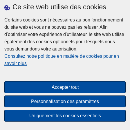
h
o
Ce site web utilise des cookies
d
e
b
a
L
à
Certains cookies sont nécessaires au bon fonctionnement
Plus d'information
n
ir
l
du site web et vous ne pouvez pas les refuser. Afin
s
e
a
d'optimiser votre expérience d'utilisateur, le site web utilise
l
l
Statistiques
p
également des cookies optionnels pour lesquels nous
a
a
Police Intégrée
o
vous demandons votre autorisation.
z
s
li
Commission Permanente de la Police Locale
Consultez notre politique en matière de cookies pour en
o
u
c
savoir plus
n
Campagnes de communication
it
e
.
e
e
?
d
à
Disclaimer
e
p
Accepter tout
Privacy
p
r
o
Cookies
o
Personnalisation des paramètres
l
p
Accessibilité
i
o
Uniquement les cookies essentiels
c
© 2026 Police.be
s
e