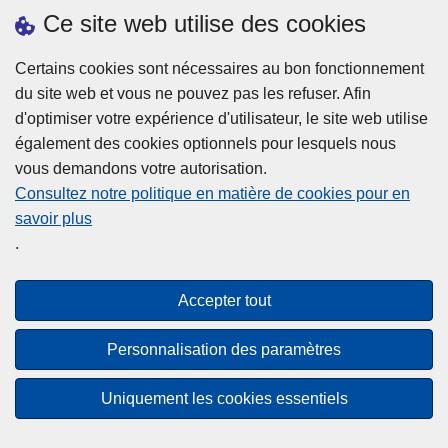
h
o
Ce site web utilise des cookies
d
e
b
a
L
à
Certains cookies sont nécessaires au bon fonctionnement
Plus d'information
n
ir
l
du site web et vous ne pouvez pas les refuser. Afin
s
e
a
d'optimiser votre expérience d'utilisateur, le site web utilise
l
l
Statistiques
p
également des cookies optionnels pour lesquels nous
a
a
Police Intégrée
o
vous demandons votre autorisation.
z
s
li
Commission Permanente de la Police Locale
Consultez notre politique en matière de cookies pour en
o
u
c
savoir plus
n
Campagnes de communication
it
e
.
e
e
?
d
à
Disclaimer
e
p
Accepter tout
Privacy
p
r
o
Cookies
o
Personnalisation des paramètres
l
p
Accessibilité
i
o
Uniquement les cookies essentiels
c
© 2026 Police.be
s
e