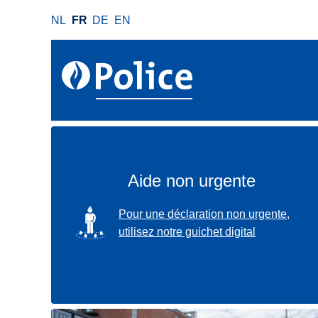
A
NL
FR
DE
EN
l
l
e
r
a
u
c
o
n
Aide non urgente
t
e
SVG
Pour une déclaration non urgente,
n
utilisez notre guichet digital
u
p
r
i
n
Localisez-