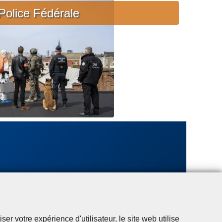
c
Police Fédérale
i
è
r
e
u
r
g
e
n
t
e
r votre expérience d'utilisateur, le site web utilise