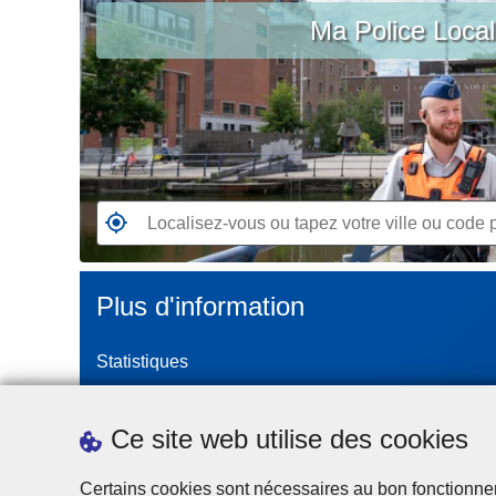
c
Ma Police Loca
vous
i
ou
p
tapez
a
votre
l
ville
ou
code
postal
R
e
n
Plus d'information
d
e
Statistiques
z
-
Police Intégrée
v
Commission Permanente de la Police Locale
Ce site web utilise des cookies
o
Campagnes de communication
u
Certains cookies sont nécessaires au bon fonctionnemen