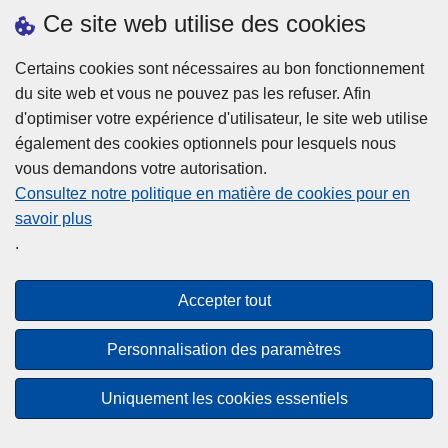
h
o
Ce site web utilise des cookies
d
e
b
a
L
à
Certains cookies sont nécessaires au bon fonctionnement
Plus d'information
n
ir
l
du site web et vous ne pouvez pas les refuser. Afin
s
e
a
d'optimiser votre expérience d'utilisateur, le site web utilise
l
l
Statistiques
p
également des cookies optionnels pour lesquels nous
a
a
Police Intégrée
o
vous demandons votre autorisation.
z
s
li
Commission Permanente de la Police Locale
Consultez notre politique en matière de cookies pour en
o
u
c
savoir plus
n
Campagnes de communication
it
e
.
e
e
?
d
à
Disclaimer
e
p
Accepter tout
Privacy
p
r
o
Cookies
o
Personnalisation des paramètres
l
p
Accessibilité
i
o
Uniquement les cookies essentiels
c
© 2026 Police.be
s
e