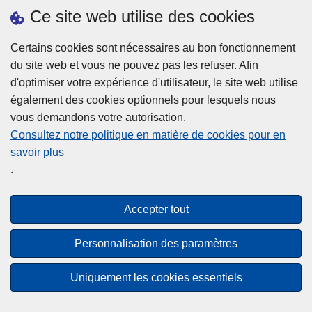
h
o
Ce site web utilise des cookies
d
e
b
a
L
à
Certains cookies sont nécessaires au bon fonctionnement
Plus d'information
n
ir
l
du site web et vous ne pouvez pas les refuser. Afin
s
e
a
d'optimiser votre expérience d'utilisateur, le site web utilise
l
l
Statistiques
p
également des cookies optionnels pour lesquels nous
a
a
Police Intégrée
o
vous demandons votre autorisation.
z
s
li
Commission Permanente de la Police Locale
Consultez notre politique en matière de cookies pour en
o
u
c
savoir plus
n
Campagnes de communication
it
e
.
e
e
?
d
à
Disclaimer
e
p
Accepter tout
Privacy
p
r
o
Cookies
o
Personnalisation des paramètres
l
p
Accessibilité
i
o
Uniquement les cookies essentiels
c
© 2026 Police.be
s
e