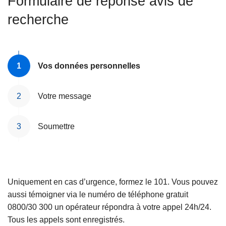
Formulaire de réponse avis de
c
recherche
i
p
a
l
Vos données personnelles
Votre message
Soumettre
Uniquement en cas d’urgence, formez le 101. Vous pouvez
aussi témoigner via le numéro de téléphone gratuit
0800/30 300 un opérateur répondra à votre appel 24h/24.
Tous les appels sont enregistrés.