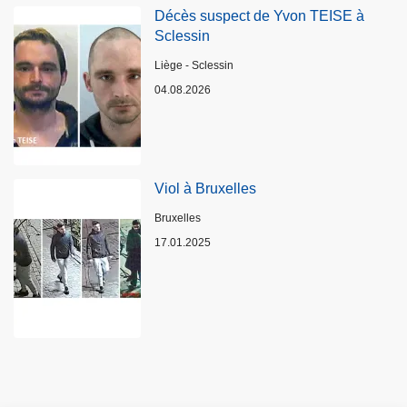
Décès suspect de Yvon TEISE à
Sclessin
Lieux
Liège - Sclessin
04.08.2026
Viol à Bruxelles
Lieux
Bruxelles
17.01.2025