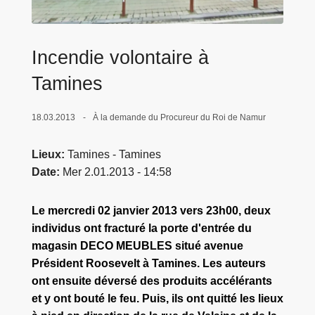
c
i
p
Incendie volontaire à
a
Tamines
l
18.03.2013
À la demande du Procureur du Roi de Namur
Lieux
Tamines - Tamines
Date
Mer 2.01.2013 - 14:58
Le mercredi 02 janvier 2013 vers 23h00, deux
individus ont fracturé la porte d'entrée du
magasin DECO MEUBLES situé avenue
Président Roosevelt à Tamines. Les auteurs
ont ensuite déversé des produits accélérants
et y ont bouté le feu. Puis, ils ont quitté les lieux