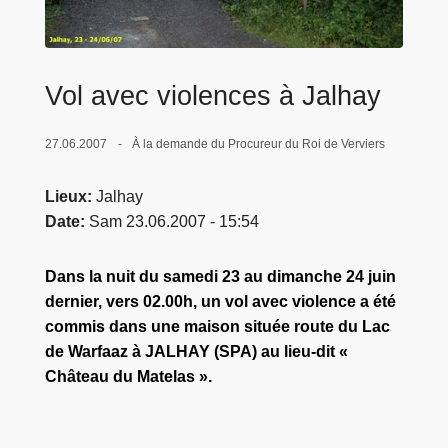
c
i
p
a
Vol avec violences à Jalhay
l
27.06.2007
À la demande du Procureur du Roi de Verviers
Lieux
Jalhay
Date
Sam 23.06.2007 - 15:54
Dans la nuit du samedi 23 au dimanche 24 juin
dernier, vers 02.00h, un vol avec violence a été
commis dans une maison située route du Lac
de Warfaaz à JALHAY (SPA) au lieu-dit «
Château du Matelas ».