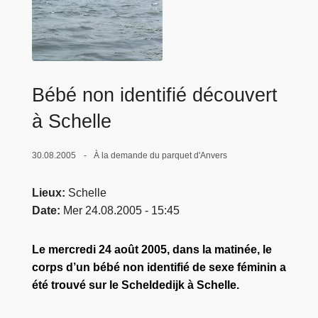
c
i
p
a
l
Bébé non identifié découvert
à Schelle
30.08.2005
À la demande du parquet d'Anvers
Lieux
Schelle
Date
Mer 24.08.2005 - 15:45
Le mercredi 24 août 2005, dans la matinée, le
corps d’un bébé non identifié de sexe féminin a
été trouvé sur le Scheldedijk à Schelle.